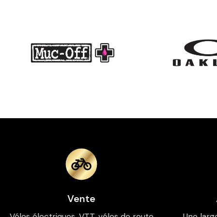
Vente
Vélos électriques, VTT, vélos de route
Une larg