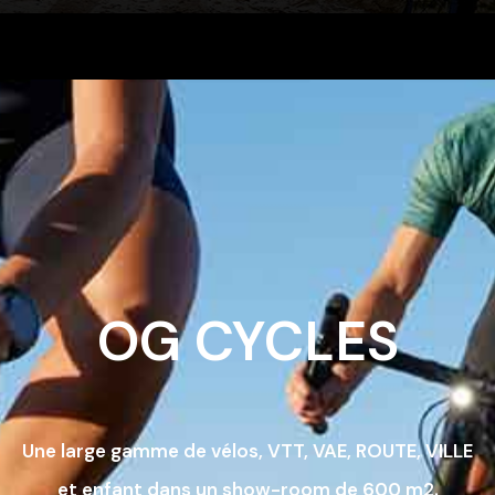
OG CYCLES
Une large gamme de vélos, VTT, VAE, ROUTE, VILLE
et enfant dans un show-room de 600 m2.