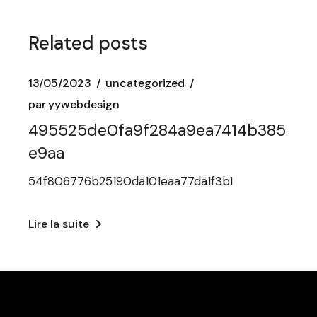
Related posts
13/05/2023
uncategorized
par
yywebdesign
495525de0fa9f284a9ea7414b385
e9aa
54f806776b25190da101eaa77da1f3b1
Lire la suite