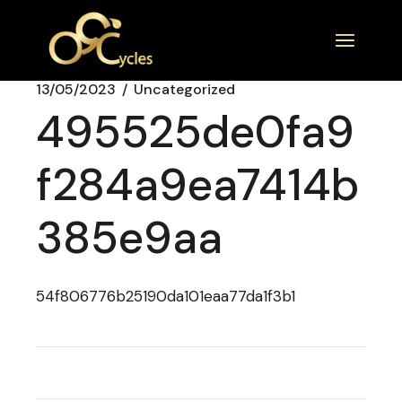
13/05/2023
Uncategorized
495525de0fa9
f284a9ea7414b
385e9aa
54f806776b25190da101eaa77da1f3b1