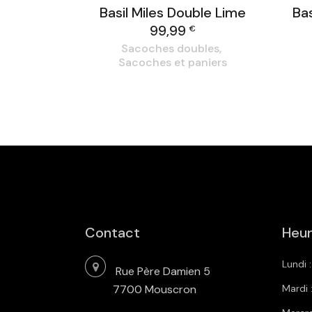
Basil Miles Double Lime
Ba
99,99
€
Sacoches doubles
Sacoches et paniers
Contact
Heur
Lundi 
Rue Père Damien 5
7700 Mouscron
Mardi 