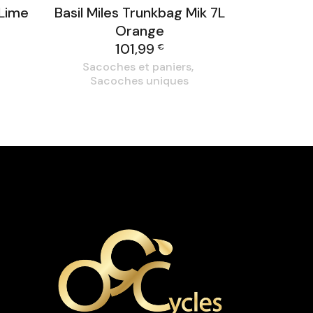
 Lime
Basil Miles Trunkbag Mik 7L
Orange
101,99
€
Sacoches et paniers
Sacoches uniques