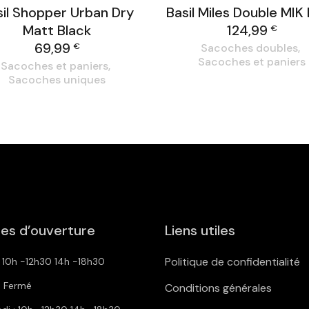
sil Shopper Urban Dry
Basil Miles Double MIK
Matt Black
124,99
€
69,99
€
Sacoches doubles
Sacoches et paniers
Sacoches et paniers
Sacoches uniques
es d’ouverture
Liens utiles
Politique de confidentialité
: 10h -12h30 14h -18h30
: Fermé
Conditions générales