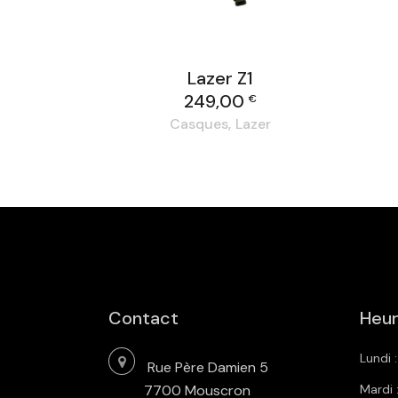
Lazer Z1
249,00
€
Casques
Lazer
Contact
Heur
Lundi 
Rue Père Damien 5
7700 Mouscron
Mardi 