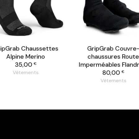
ipGrab Chaussettes
GripGrab Couvre
Alpine Merino
chaussures Rout
35,00
Imperméables Flandr
€
80,00
€
Vêtements
Vêtements