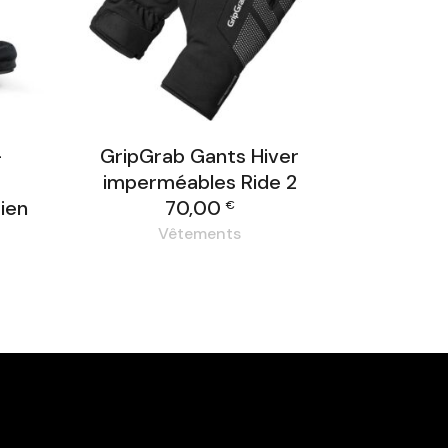
-
GripGrab Gants Hiver
e
imperméables Ride 2
ien
70,00
€
Vêtements