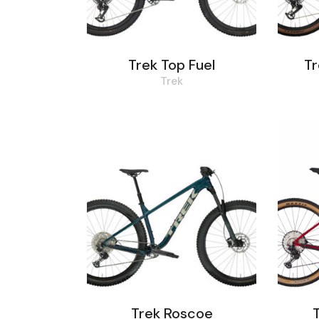
Trek Top Fuel
Tr
Trek
Trek Roscoe
T