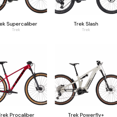
ek Supercaliber
Trek Slash
Trek
Trek
rek Procaliber
Trek Powerfly+